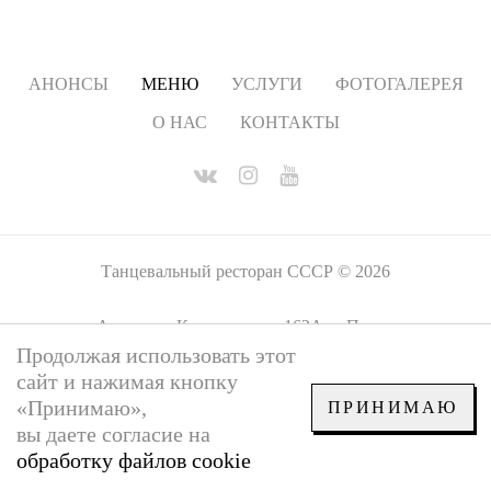
АНОНСЫ
МЕНЮ
УСЛУГИ
ФОТОГАЛЕРЕЯ
О НАС
КОНТАКТЫ
Танцевальный ресторан СССР
©
2026
Адрес
ш. Космонавтов, 162А, г. Пермь
Продолжая использовать этот
Телефон
+7 919 4433617
E-mail
sssr-perm@mail.ru
сайт и нажимая кнопку
«Принимаю»,
ПРИНИМАЮ
вы даете согласие на
обработку файлов cookie