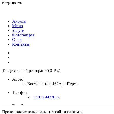
Ингридиенты
Анонсы
Меню
Услуги
Фотогалерея
О нас
Контакты
Танцевальный ресторан СССР
©
Адрес
ш. Космонавтов, 162А, г. Пермь
Телефон
+7 919 4433617
E-mail
sssr-perm@mail.ru
Продолжая использовать этот сайт и нажимая